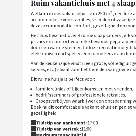
Ruim vakantiehuis met 4 slaa
Welkom in ons vakantiehuis van 250 m² , een luxe
accommodatie voor families, vrienden of zakelijk
deze accommodatie comfort, gezelligheid en moder
Het huis beschikt over 4 ruime slaapkamers , elk v
privacy en comfort voor elke bewoner gegarandeer
door een warme sfeer en talloze recreatiemogelijkhe
elektronisch dartspel en een ruime keuze aan bo
Aan de keukenzijde vindt u een grote, volledig ui
servies, etc.) ideaal voor het bereiden van goede ma
Dit ruime huisje is perfect voor:
familiereünies of bijeenkomsten met vrienden,
bedrijfsseminars of professionele retraites,
Groepsverblijven waarbij werk en ontspanning 
Boek nu dit comfortabele vakantiehuis en geniet v
gezelligheid.
Tijdstip van aankomst :
17:00
Tijdstip van vertrek :
11:00
Maximumcapaciteit:
14