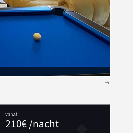
Vue depui
vanaf
210€ /nacht