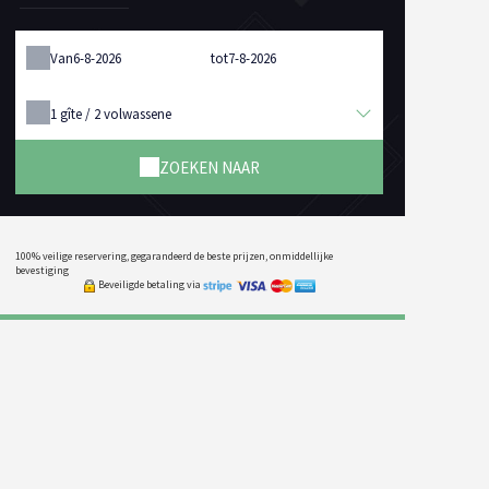
Van
tot
1
gîte /
2
volwassene
ZOEKEN NAAR
100% veilige reservering, gegarandeerd de beste prijzen, onmiddellijke
bevestiging
Beveiligde betaling via