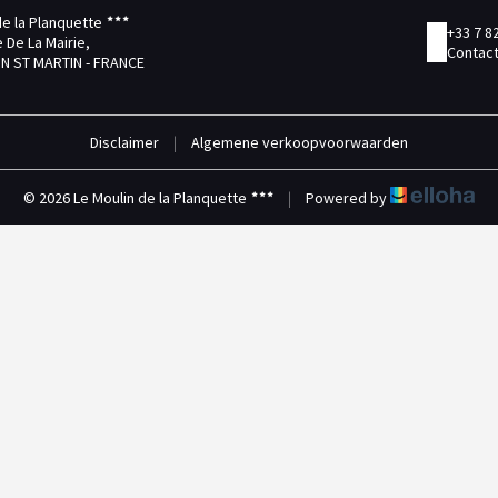
de la Planquette
+33 7 8
 De La Mairie,
Contact
N ST MARTIN - FRANCE
Disclaimer
|
Algemene verkoopvoorwaarden
© 2026 Le Moulin de la Planquette
|
Powered by