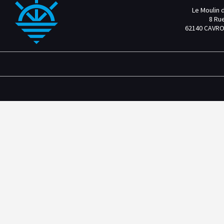
Le Moulin 
8 Rue
62140 CAVRO