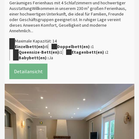
Geräumiges Ferienhaus mit 4 Schlafzimmern und hochwertiger
AusstattungWillkommen in unserem 230 m² großen Ferienhaus,
einer hochwertigen Unterkunft, die ideal für Familien, Freunde
oder Geschäftsgruppen geeignet ist. In ruhiger Lage vereint
dieses Anwesen Komfort, Geselligkeit und moderne
Annehmlich...
Maximale Kapazität: 14
Einzelbett(en):
6
Doppelbett(en) :
1
Queensize-Bett(en):
1
Etagenbett(en) :
2
Babybett(en) :
Ja
Detailansicht